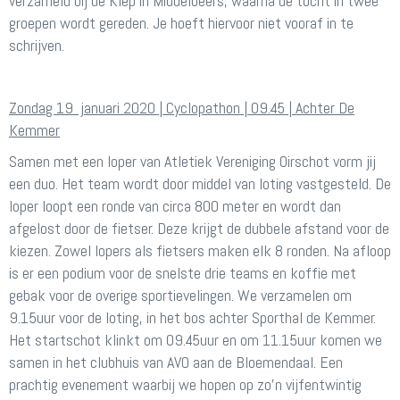
verzameld bij de Klep in Middelbeers, waarna de tocht in twee
groepen wordt gereden. Je hoeft hiervoor niet vooraf in te
schrijven.
Zondag 19 januari 2020 | Cyclopathon | 09.45 | Achter De
Kemmer
Samen met een loper van Atletiek Vereniging Oirschot vorm jij
een duo. Het team wordt door middel van loting vastgesteld. De
loper loopt een ronde van circa 800 meter en wordt dan
afgelost door de fietser. Deze krijgt de dubbele afstand voor de
kiezen. Zowel lopers als fietsers maken elk 8 ronden. Na afloop
is er een podium voor de snelste drie teams en koffie met
gebak voor de overige sportievelingen. We verzamelen om
9.15uur voor de loting, in het bos achter Sporthal de Kemmer.
Het startschot klinkt om 09.45uur en om 11.15uur komen we
samen in het clubhuis van AVO aan de Bloemendaal. Een
prachtig evenement waarbij we hopen op zo’n vijfentwintig