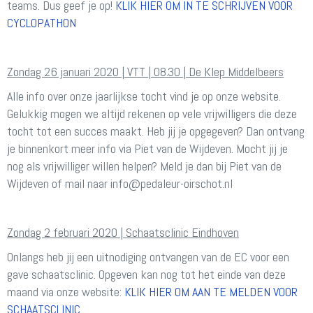
teams. Dus geef je op!
KLIK HIER OM IN TE SCHRIJVEN VOOR
CYCLOPATHON
Zondag 26 januari 2020 | VTT | 08.30 | De Klep Middelbeers
Alle info over onze jaarlijkse tocht vind je op onze website.
Gelukkig mogen we altijd rekenen op vele vrijwilligers die deze
tocht tot een succes maakt. Heb jij je opgegeven? Dan ontvang
je binnenkort meer info via Piet van de Wijdeven.
Mocht jij je
nog als vrijwilliger willen helpen? Meld je dan bij Piet van de
Wijdeven of mail naar
ofni
@pedaleur-oirschot.nl
Zondag 2 februari 2020 | Schaatsclinic Eindhoven
Onlangs heb jij een uitnodiging ontvangen van de EC voor een
gave schaatsclinic. Opgeven kan nog tot het einde van deze
maand via onze website:
KLIK HIER OM AAN TE MELDEN VOOR
SCHAATSCLINIC