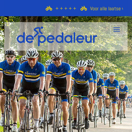
+ + + + +
Voor alle laatse wijzigi
Toggle 